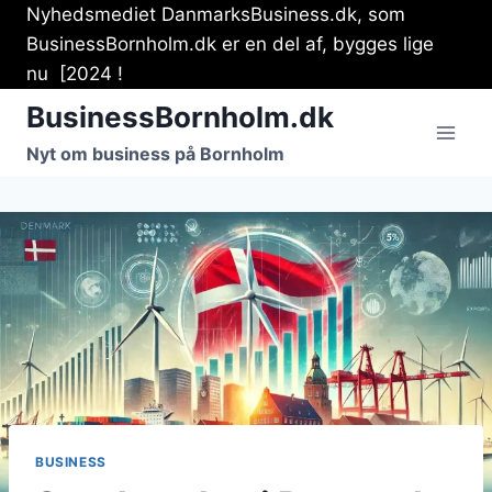
Fortsæt
Nyhedsmediet DanmarksBusiness.dk, som
til
BusinessBornholm.dk er en del af, bygges lige
indhold
nu [2024 !
BusinessBornholm.dk
Nyt om business på Bornholm
BUSINESS