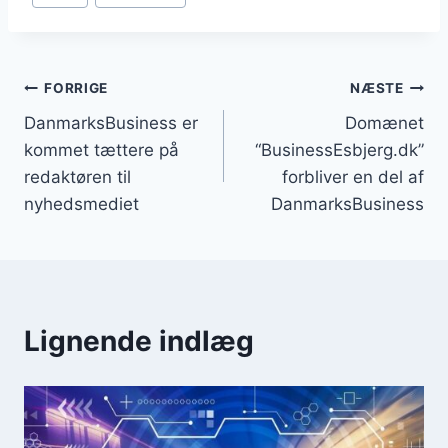
tags:
Indlægsnavigation
FORRIGE
NÆSTE
DanmarksBusiness er
Domænet
kommet tættere på
“BusinessEsbjerg.dk”
redaktøren til
forbliver en del af
nyhedsmediet
DanmarksBusiness
Lignende indlæg