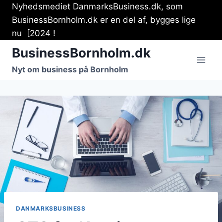
Fortsæt
Nyhedsmediet DanmarksBusiness.dk, som
til
BusinessBornholm.dk er en del af, bygges lige
indhold
nu [2024 !
BusinessBornholm.dk
Nyt om business på Bornholm
DANMARKSBUSINESS