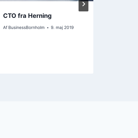
CTO fra Herning
Lands
nyheds
Af
BusinessBornholm
9. maj 2019
Af
Busines
2. decembe