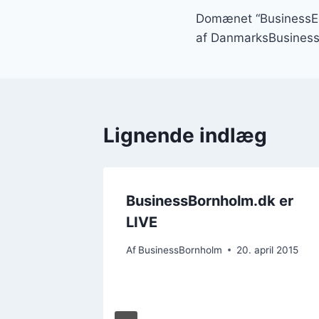
Domænet “BusinessEsb
af DanmarksBusines
Lignende indlæg
BusinessBornholm.dk er
LIVE
Af
BusinessBornholm
20. april 2015