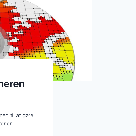
meren
ed til at gøre
æner –