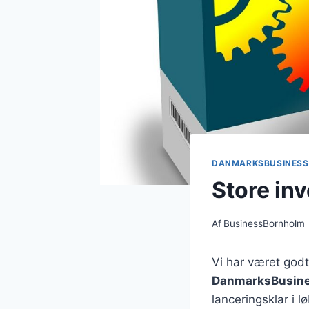
DANMARKSBUSINESS
Store in
Af
BusinessBornholm
Vi har været godt
DanmarksBusin
lanceringsklar i 