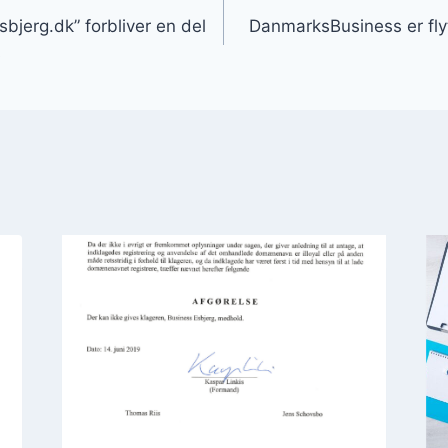
jerg.dk” forbliver en del
DanmarksBusiness er flytt
s