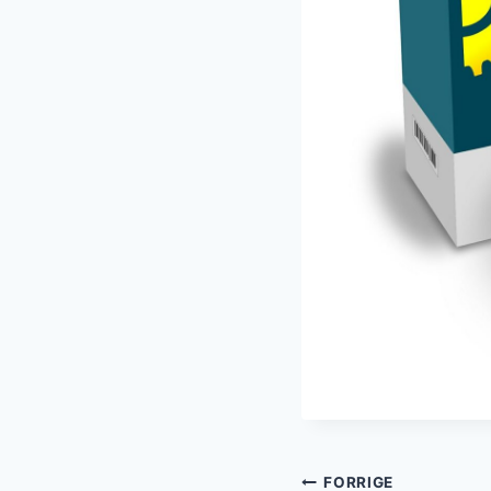
Indlægsnavi
FORRIGE