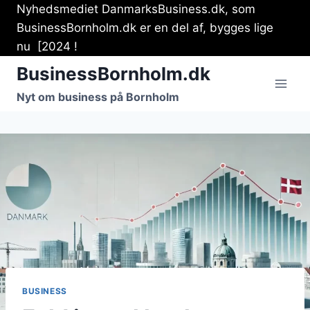
Fortsæt
Nyhedsmediet DanmarksBusiness.dk, som
til
BusinessBornholm.dk er en del af, bygges lige
indhold
nu [2024 !
BusinessBornholm.dk
Nyt om business på Bornholm
BUSINESS